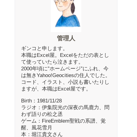
管理人
ギンコと申します。
本職はExcel屋。Excelをただの表とし
て使っていたら泣きます。
2000年頃に”ホームページ”にふれ、今
は無きYahoo!Geocitiesの住人でした。
コード、イラスト、小説も書いたりし
ますが、本職はExcel屋です。
Birth：1981/11/28
ラジオ：伊集院光の深夜の馬鹿力、問
わず語りの松之丞
ゲーム：FireEmblem聖戦の系譜、覚
醒、風花雪月
本：堀江貴文さん