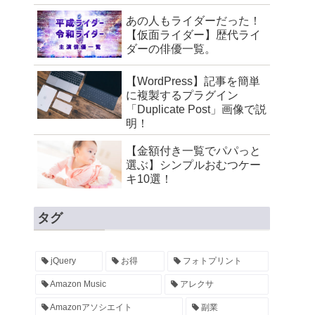
あの人もライダーだった！
【仮面ライダー】歴代ライ
ダーの俳優一覧。
【WordPress】記事を簡単
に複製するプラグイン
「Duplicate Post」画像で説
明！
【金額付き一覧でパパっと
選ぶ】シンプルおむつケー
キ10選！
タグ
jQuery
お得
フォトプリント
Amazon Music
アレクサ
Amazonアソシエイト
副業