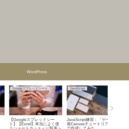
WordPress
WordPress
仮面ライダー
子育て
WordPress】無料テーマ
あの人もライダーだった！
ホント!?
Cocoon」のススメ。
【仮面ライダー】歴代ライダ
円!?【
ーの俳優一覧。
込んでみ