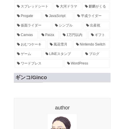
スプレッドシート
大河ドラマ
麒麟がくる
Progate
JavaScript
平成ライダー
仮面ライダー
シンプル
出産祝
Canvas
Paiza
1万円以内
ギフト
おむつケーキ
風花雪月
Nintendo Switch
ゲーム
LINEスタンプ
ブログ
ワードプレス
WordPress
ギンコ/Ginco
author