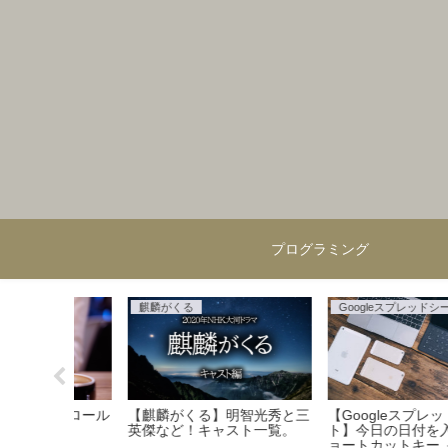
プログラミング
Googleスプレッドシート
JavaScript
メモ#01
【Googleスプレッドシー
JavaScript練習：「ゲー
ト】【Excel】本当によく使
発Canvasチュートリアル
うショートカット＜一覧表＞
で作成してみた。