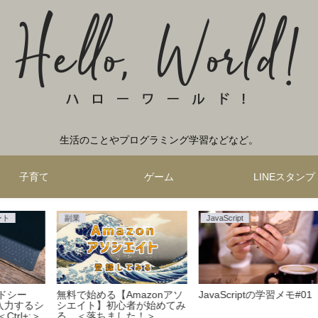
生活のことやプログラミング学習などなど。
子育て
ゲーム
LINEスタンプ
JavaScript
アプリ
ム開
JavaScriptの学習#02
【Amazon Music】プレイリ
【
」
ストの作り方。好きな楽曲を
「
アレクサで簡単呼び出し！