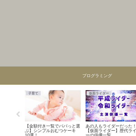
プログラミング
子育て
仮面ライダー
】ガイドラ
【金額付き一覧でパパっと選
あの人もライダーだった
みた記録！
ぶ】シンプルおむつケーキ
【仮面ライダー】歴代ラ
程。
10選！
ーの俳優一覧。