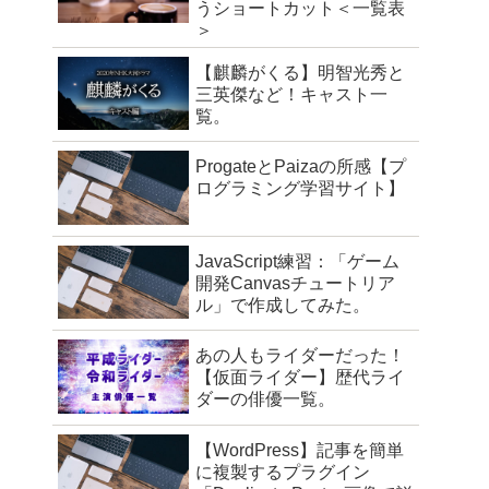
うショートカット＜一覧表
＞
【麒麟がくる】明智光秀と
三英傑など！キャスト一
覧。
ProgateとPaizaの所感【プ
ログラミング学習サイト】
JavaScript練習：「ゲーム
開発Canvasチュートリア
ル」で作成してみた。
あの人もライダーだった！
【仮面ライダー】歴代ライ
ダーの俳優一覧。
【WordPress】記事を簡単
に複製するプラグイン