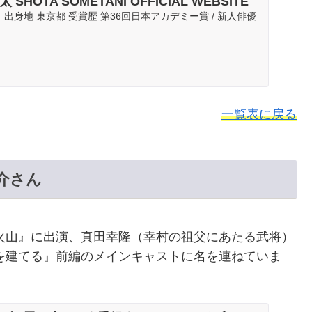
太 SHOTA SOMETANI OFFICIAL WEBSITE
日 出身地 東京都 受賞歴 第36回日本アカデミー賞 / 新人俳優
一覧表に戻る
介さん
林火山』に出演、真田幸隆（幸村の祖父にあたる武将）
戸を建てる』前編のメインキャストに名を連ねていま