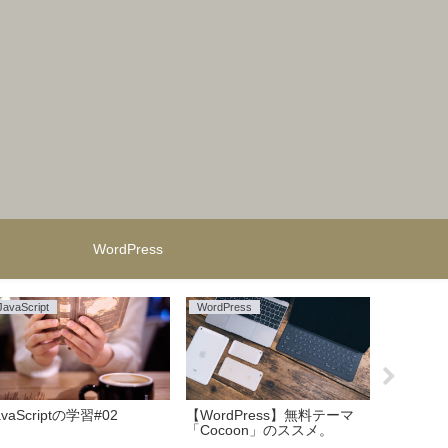
WordPress
JavaScript
WordPress
麒麟がく
avaScriptの学習#02
【WordPress】無料テーマ
【麒麟が
「Cocoon」のススメ。
英傑など