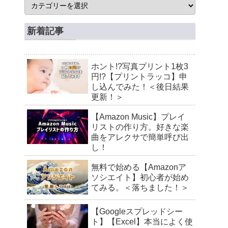
新着記事
ホント!?写真プリント1枚3
円!?【プリントラッコ】申
し込んでみた！＜後日結果
更新！＞
【Amazon Music】プレイ
リストの作り方。好きな楽
曲をアレクサで簡単呼び出
し！
無料で始める【Amazonア
ソシエイト】初心者が始め
てみる。＜落ちました！＞
【Googleスプレッドシー
ト】【Excel】本当によく使