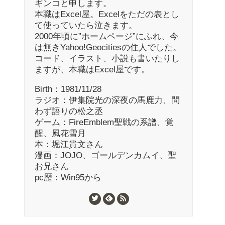
ギンコと申します。
本職はExcel屋。Excelをただの表とし
て使っていたら泣きます。
2000年頃に”ホームページ”にふれ、今
は無きYahoo!Geocitiesの住人でした。
コード、イラスト、小説も書いたりし
ますが、本職はExcel屋です。
Birth：1981/11/28
ラジオ：伊集院光の深夜の馬鹿力、問
わず語りの松之丞
ゲーム：FireEmblem聖戦の系譜、覚
醒、風花雪月
本：堀江貴文さん
漫画：JOJO、ゴールデンカムイ、聖
お兄さん
pc歴：Win95から