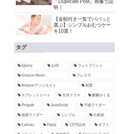
「Duplicate Post」画像で説
明！
【金額付き一覧でパパっと
選ぶ】シンプルおむつケー
キ10選！
タグ
jQuery
お得
フォトプリント
Amazon Music
アレクサ
Amazonアソシエイト
副業
スプレッドシート
大河ドラマ
麒麟がくる
Progate
JavaScript
平成ライダー
仮面ライダー
シンプル
出産祝
Canvas
Paiza
1万円以内
ギフト