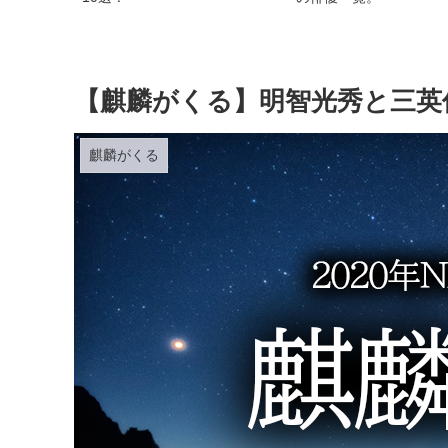
【麒麟がくる】明智光秀と三英
麒麟がくる