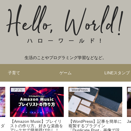
生活のことやプログラミング学習などなど。
子育て
ゲーム
LINEスタンプ
アプリ
WordPress
！
【Amazon Music】プレイリ
【WordPress】記事を簡単に
J
イダ
ストの作り方。好きな楽曲を
複製するプラグイン
アレクサで簡単呼び出し！
「Duplicate Post」画像で説