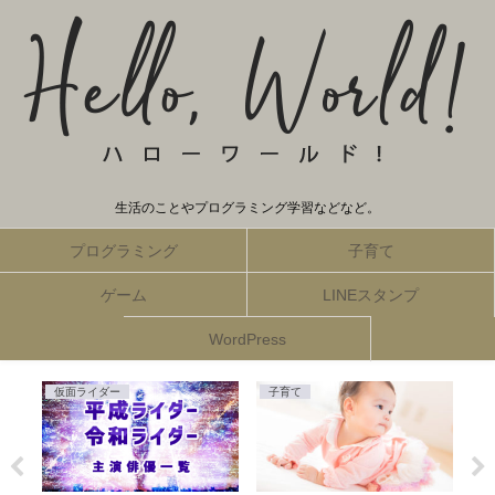
生活のことやプログラミング学習などなど。
プログラミング
子育て
ゲーム
LINEスタンプ
WordPress
仮面ライダー
子育て
Ja